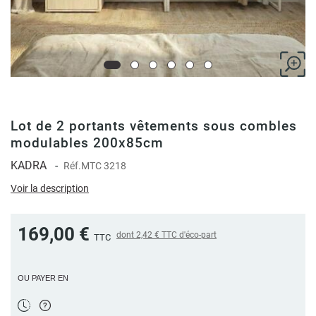
Lot de 2 portants vêtements sous combles
modulables 200x85cm
KADRA
-
Réf.
MTC 3218
Voir la description
169,00 €
dont
2,42 €
TTC d'éco-part
TTC
OU PAYER EN