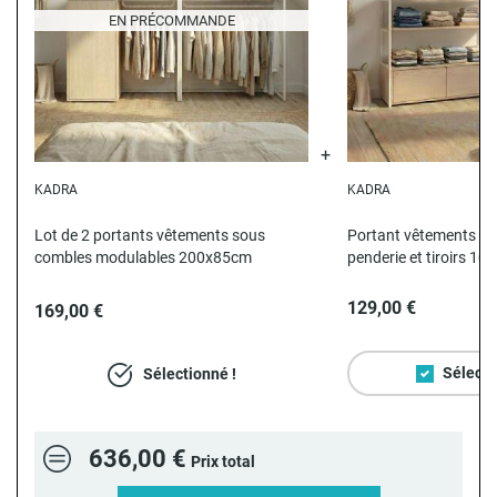
EN PRÉCOMMANDE
KADRA
KADRA
Lot de 2 portants vêtements sous
Portant vêtements s
combles modulables 200x85cm
penderie et tiroirs 1
129,00 €
169,00 €
Sélecti
Sélectionné !
636,00 €
Prix total