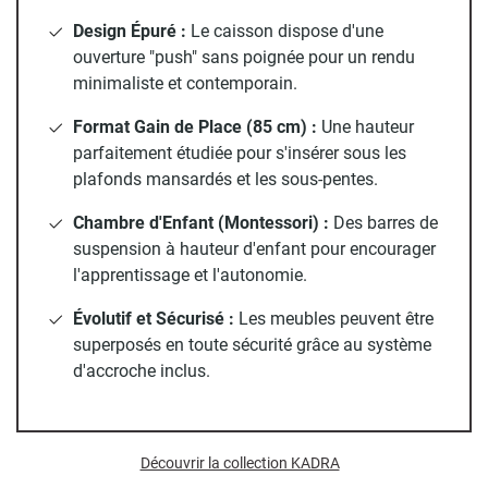
grand volume de vêtements sur cintres, surmontée d'une
Design Épuré :
Le caisson dispose d'une
longue tablette pour vos boîtes ou vos accessoires.
ouverture "push" sans poignée pour un rendu
minimaliste et contemporain.
Un module penderie et caisson "push" :
Un meuble
ingénieux qui combine une seconde barre de suspension et
Format Gain de Place (85 cm) :
Une hauteur
un caisson fermé. La porte sans poignée s'ouvre d'une
parfaitement étudiée pour s'insérer sous les
simple pression (système "push-to-open") pour révéler deux
plafonds mansardés et les sous-pentes.
étagères de rangement.
Le détail malin :
ce module est
réversible au montage, vous permettant de placer le
Chambre d'Enfant (Montessori) :
Des barres de
caisson à droite ou à gauche selon vos envies !
suspension à hauteur d'enfant pour encourager
l'apprentissage et l'autonomie.
L'intelligence KADRA : Sous les combles ou pour les
enfants
Évolutif et Sécurisé :
Les meubles peuvent être
superposés en toute sécurité grâce au système
Ces modules partagent la hauteur signature de la gamme
d'accroche inclus.
(85 cm), ce qui leur confère deux avantages exceptionnels :
La solution idéale sous combles :
Exploitez enfin l'espace
sous les pentes de votre toit ou sous un escalier ! Leur
Découvrir la collection KADRA
format bas permet de créer un grand dressing en enfilade