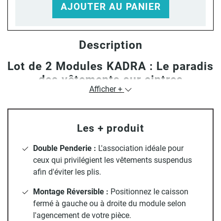
AJOUTER AU PANIER
Description
Lot de 2 Modules KADRA : Le paradis
des vêtements sur cintres
Afficher +
Avis aux amateurs de chemises, de vestes et de robes bien
repassées ! Ce lot de deux modules de la collection KADRA
met l'accent sur l'espace de penderie. En associant une
Les + produit
grande tringle ouverte et une penderie avec rangement
fermé, vous obtenez un dressing hybride, lumineux et
Double Penderie :
L'association idéale pour
moderne grâce à son alliance de métal blanc mat et de
ceux qui privilégient les vêtements suspendus
bois décor chêne clair.
afin d'éviter les plis.
Ce duo est composé de :
Montage Réversible :
Positionnez le caisson
fermé à gauche ou à droite du module selon
Un module "tout penderie" :
Une structure minimaliste
l'agencement de votre pièce.
offrant une large barre de suspension pour accueillir un