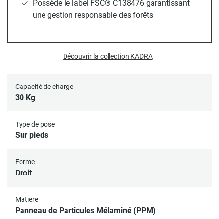
mélaminés (PPM)
décor chêne naturel, il offre robustesse
Possède le label FSC® C138476 garantissant
et durabilité tout en apportant une touche contemporaine à
une gestion responsable des forêts
votre intérieur. Avec une
capacité de charge de 30 kg
, il est
indispensable de le fixer au mur pour une sécurité optimale.
Découvrir la collection KADRA
Meuble livré à monter soi-même
Pour plus de sécurité, Mob-in recommande de fixer votre
Capacité de charge
30 Kg
portant au mur.
Type de pose
Sur pieds
Forme
Droit
Matière
Panneau de Particules Mélaminé (PPM)