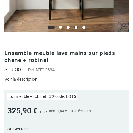
Ensemble meuble lave-mains sur pieds
chêne + robinet
STUDIO
-
Réf.
MTC 2334
Voir la description
Lot meuble + robinet | 5% code: LOT5
325,90 €
dont
1,84 €
TTC d'éco-part
TTC
OU PAYER EN