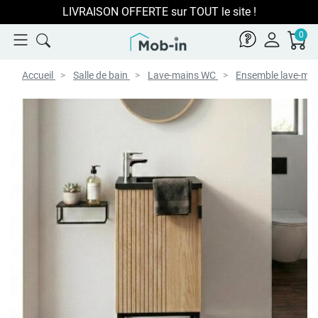
LIVRAISON OFFERTE sur TOUT le site !
0
Accueil
Salle de bain
Lave-mains WC
Ensemble lave-ma