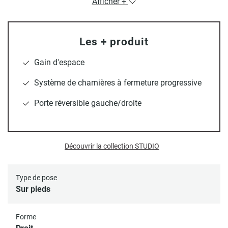
Afficher +
Le lave-mains sur pieds Studio
sera un choix élégant et
pratique pour votre espace. Le lave-mains Studio, en décor
Les + produit
chêne, avec sa vasque noire, est l'addition parfaite pour les
petits espaces tels que les toilettes ou une petite salle de
Gain d'espace
bain. Son design contemporain apporte une touche
d'originalité à votre intérieur. Fabriqué en MDF de haute
Système de charnières à fermeture progressive
qualité, ce meuble offre à la fois style et fonctionnalité. Ses
Porte réversible gauche/droite
compartiments fermés vous permettent de ranger vos
affaires quotidiennes de manière organisée.
Découvrir la collection STUDIO
Le robinet chromé TAP
est un mitigeur eau chaude / eau
froide pensé exclusivement pour les lave-mains. Equipé
Type de pose
d'un aérateur/brise-jet en ABS et d'une cartouche en
Sur pieds
céramique, ce robinet est fournis avec des flexibles 3/8"
d'une longueur de 35 cm. Ce robinet en cuivre dispose
Forme
d'une poignée confortable faite en alliage de zinc.