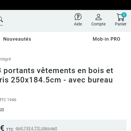
0
Aide
Compte
Panier
Nouveautés
Mob-in PRO
ntégré
3 portants vêtements en bois et
ris 250x184.5cm - avec bureau
TC 1946
ion
 €
dont
7,95 €
TTC d'éco-part
TTC