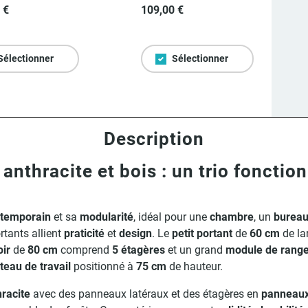
 €
109,00 €
Sélectionner
Sélectionner
Description
anthracite et bois : un trio fonctio
temporain
et sa
modularité
, idéal pour une
chambre
, un
burea
ortants allient
praticité
et
design
. Le
petit portant
de
60 cm
de la
oir
de
80 cm
comprend
5 étagères
et un grand
module de range
teau de travail
positionné à
75 cm
de hauteur.
hracite
avec des panneaux latéraux et des étagères en
panneaux