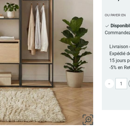
OU PAYER EN
Disponib
Commandez au
Livraison 
Expédié d
15 jours 
-5% en Ret
-