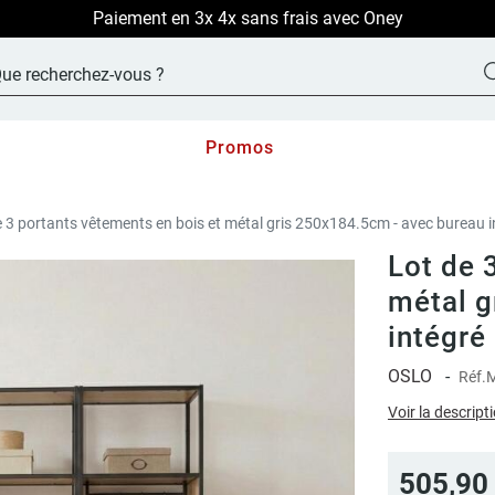
LIVRAISON OFFERTE sur TOUT le site !
Promos
e 3 portants vêtements en bois et métal gris 250x184.5cm - avec bureau i
Lot de 
métal g
intégré
OSLO
-
Réf.
M
Voir la descript
505,90