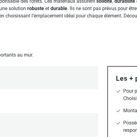
ponsable des forêts. Ces matériaux assurent
solidité
,
durabilité
 une solution
robuste
et
durable
. Ils ne sont pas prévus pour êtr
en choisissant l’emplacement idéal pour chaque élément. Décou
portants au mur.
Les + 
Pour p
Choisi
Montag
Possè
respon