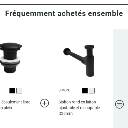
Fréquemment achetés ensemble
SIMON
Noir
Chromé
Noir
Chromé
 écoulement libre -
Siphon rond en laiton
p plein
ajustable et recoupable
D32mm