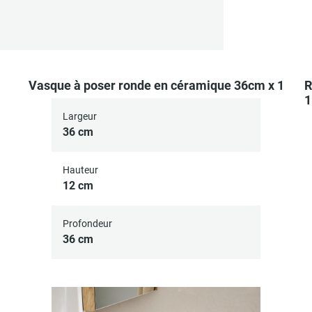
Vasque à poser ronde en céramique 36cm x 1
R
1
Largeur
36 cm
Hauteur
12 cm
Profondeur
36 cm