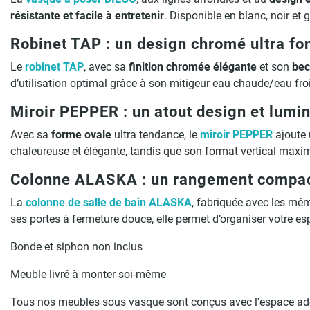
résistante et facile à entretenir
. Disponible en blanc, noir e
Robinet TAP : un design chromé ultra fo
Le
robinet TAP
, avec sa
finition chromée élégante
et son
bec
d’utilisation optimal grâce à son mitigeur eau chaude/eau fro
Miroir PEPPER : un atout design et lumi
Avec sa
forme ovale
ultra tendance, le
miroir PEPPER
ajoute
chaleureuse et élégante, tandis que son format vertical maxi
Colonne ALASKA : un rangement compac
La
colonne de salle de bain ALASKA
, fabriquée avec les mê
ses portes à fermeture douce, elle permet d’organiser votre e
Bonde et siphon non inclus
Meuble livré à monter soi-même
Tous nos meubles sous vasque sont conçus avec l'espace adéq