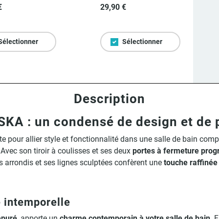
€
29,90 €
Sélectionner
Sélectionner
Description
A : un condensé de design et de p
ite pour allier style et fonctionnalité dans une salle de bain co
 Avec son tiroir à coulisses et ses deux
portes à fermeture prog
ds arrondis et ses lignes sculptées confèrent une
touche raffinée
 intemporelle
épuré
, apporte un
charme contemporain à votre salle de bain
. 