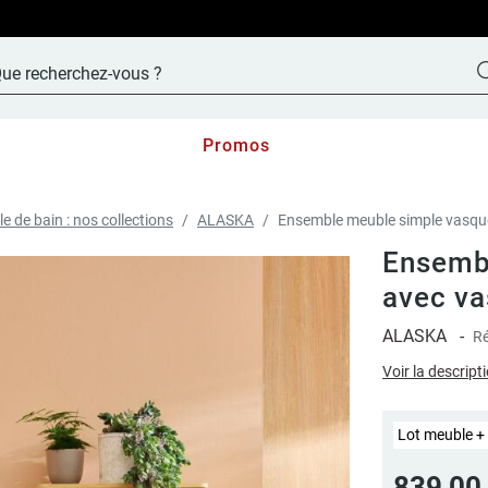
LIVRAISON OFFERTE sur TOUT le site !
Promos
le de bain : nos collections
ALASKA
Ensemble meuble simple vasque 
Ensemb
avec va
ALASKA
-
Ré
Voir la descript
Lot meuble + 
839,00