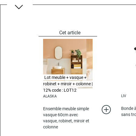
Lot meuble + vasque +
robinet + miroir + colonne |
12% code : LOT12
LIV
ALASKA
Bonde à
Ensemble meuble simple
sans tro
vasque 60cm avec
vasque, robinet, miroir et
colonne