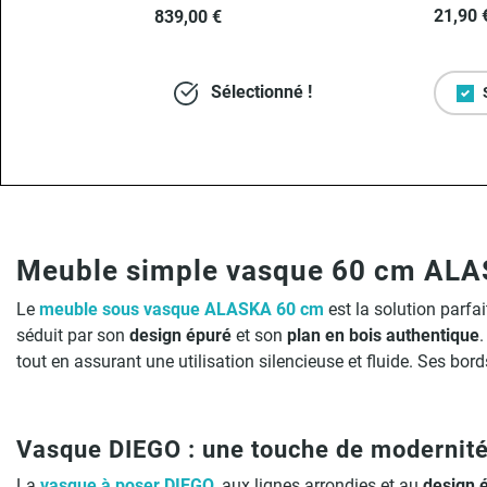
21,90 
839,00 €
Sélectionné !
Meuble simple vasque 60 cm ALASK
Le
meuble sous vasque ALASKA 60 cm
est la solution parfa
séduit par son
design épuré
et son
plan en bois authentique
.
tout en assurant une utilisation silencieuse et fluide. Ses bor
Vasque DIEGO : une touche de modernité
La
vasque à poser DIEGO
, aux lignes arrondies et au
design 