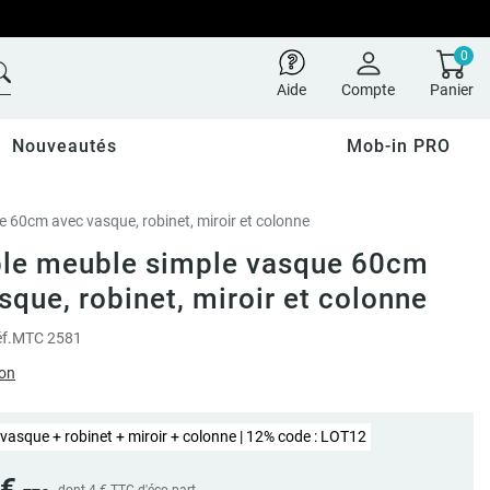
0
Aide
Compte
Panier
Nouveautés
Mob-in PRO
60cm avec vasque, robinet, miroir et colonne
le meuble simple vasque 60cm
sque, robinet, miroir et colonne
f.
MTC 2581
ion
vasque + robinet + miroir + colonne | 12% code : LOT12
 €
dont
4 €
TTC d'éco-part