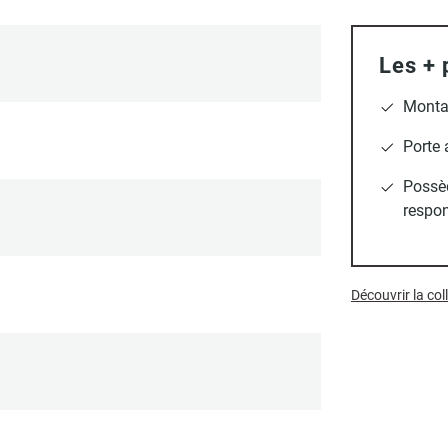
Les + 
Monta
Porte 
Possè
respon
Découvrir la co