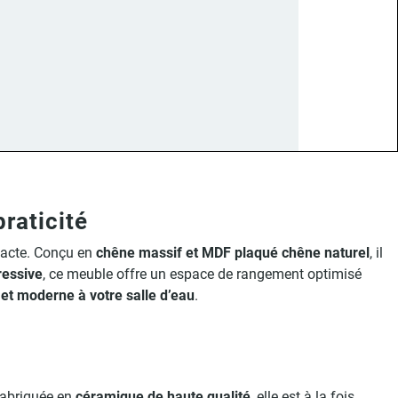
raticité
mpacte. Conçu en
chêne massif et MDF plaqué chêne naturel
, il
ressive
, ce meuble offre un espace de rangement optimisé
 et moderne à votre salle d’eau
.
Fabriquée en
céramique de haute qualité
, elle est à la fois