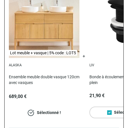
Lot meuble + vasque | 5% code : LOT5
ALASKA
LIV
N
Ensemble meuble double vasque 120cm
Bonde à écoulement li
avec vasques
plein
21,90 €
689,00 €
Sélecti
Sélectionné !