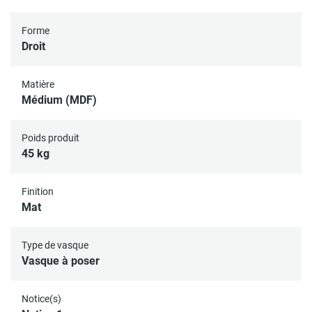
robinetterie standard de diamètre 35 mm mais aussi d'un
trou d’évacuation de diamètre 45mm.
Forme
Droit
Matière
Médium (MDF)
Poids produit
45 kg
Finition
Mat
Type de vasque
Vasque à poser
Notice(s)