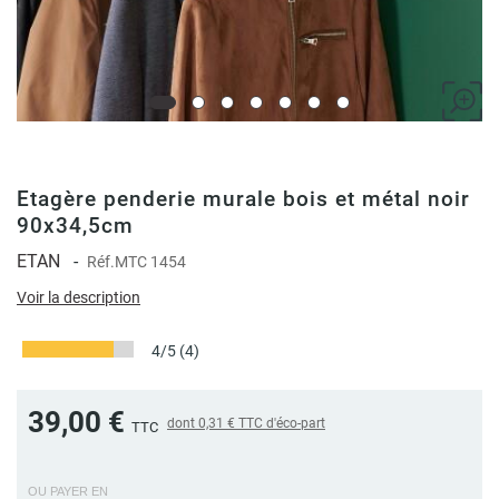
Etagère penderie murale bois et métal noir
90x34,5cm
ETAN
-
Réf.
MTC 1454
Voir la description
4/5
(4)
39,00 €
dont
0,31 €
TTC d'éco-part
TTC
OU PAYER EN