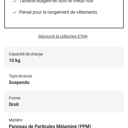
Tablette étagère en bois et métal noir
Sobre et solide
, cette
penderie murale
offre un espace de
Pensé pour le rangement de vêtements
rangement ouvert supplémentaire, idéal pour organiser vos
effets personnels selon vos besoins. Ce
mix matière
est
particulièrement adapté pour des pièces chaleureuses
comme la chambre ou l’entrée. Cette penderie supporte une
Découvrir la collection ETAN
charge maximale de 10 kg
.
Chevilles et vis pour fixation au mur non incluses, car ces
Capacité de charge
dernières peuvent varier en fonction de votre type de mur.
10 kg
Meuble livré à monter soi même.
Type de pose
Suspendu
Forme
Droit
Matière
Panneau de Particules Mélaminé (PPM)