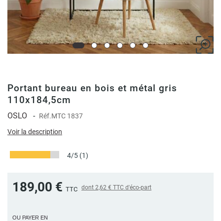
Portant bureau en bois et métal gris
110x184,5cm
OSLO
-
Réf.
MTC 1837
Voir la description
4/5
(1)
189,00 €
dont
2,62 €
TTC d'éco-part
TTC
OU PAYER EN