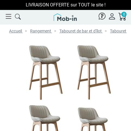
LIVRAISON OFFERTE sur TOUT le site !
0
Accueil
Rangement
Tabouret de bar et d'îlot
Tabouret d'