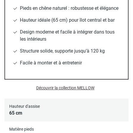
Pieds en chêne naturel : robustesse et élégance
Déclinée en
plusieurs coloris tendance
, la chaise MELLOW
vous permet de personnaliser votre espace selon vos
Hauteur idéale (65 cm) pour îlot central et bar
envies. Sa silhouette sobre et élégante s’intègre aussi bien
dans un intérieur scandinave que moderne ou bohème.
Design moderne et facile à intégrer dans tous
les intérieurs
Facile à entretenir, résistante et conçue pour un usage
quotidien, elle supporte jusqu’à
120 kg
tout en garantissant
Structure solide, supporte jusqu’à 120 kg
un confort optimal à chacun.
Facile à monter et à entretenir
Livré à monter soi-même.
Découvrir la collection MELLOW
Hauteur d'assise
65 cm
Matière pieds