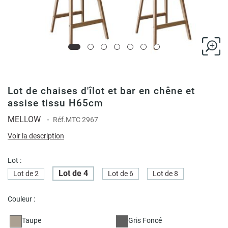
Lot de chaises d'îlot et bar en chêne et
assise tissu H65cm
MELLOW
-
Réf.
MTC 2967
Voir la description
Lot :
Lot de 4
Lot de 2
Lot de 6
Lot de 8
Couleur :
Taupe
Gris Foncé