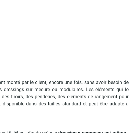
t monté par le client, encore une fois, sans avoir besoin de
des dressings sur mesure ou modulaires. Les éléments qui le
 des tiroirs, des penderies, des éléments de rangement pour
t disponible dans des tailles standard et peut être adapté à
kit. Et ce, afin de créer le
dressing à composer soi-même
!