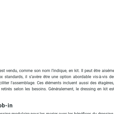
st vendu, comme son nom l’indique, en kit. Il peut être aisémen
ux standards, il s’avère être une option abordable vis-à-vis 
liter l'assemblage. Ces éléments incluent aussi des étagères,
retirés selon les besoins. Généralement, le dressing en kit es
ob-in
ing modulaire pour les marier avec les bénéfices du dressing en 