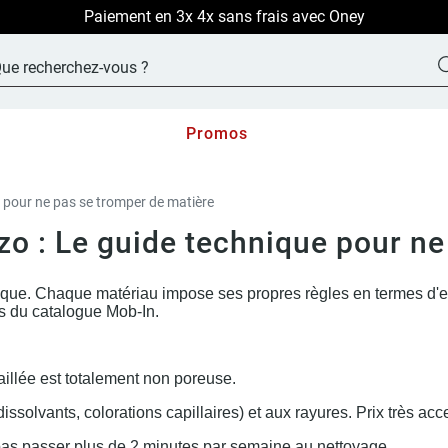
LIVRAISON OFFERTE sur TOUT le site !
Promos
e pour ne pas se tromper de matière
zo : Le guide technique pour ne
que. Chaque matériau impose ses propres règles en termes d'entr
ers du catalogue Mob-In.
maillée est totalement non poreuse.
solvants, colorations capillaires) et aux rayures. Prix très acc
 pas passer plus de 2 minutes par semaine au nettoyage.