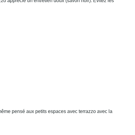
zzo apprécie un entretien doux (savon noir). Évitez les
 même pensé aux petits espaces avec terrazzo avec la