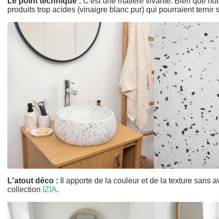
Le point technique :
C'est une matière vivante. Bien que n
produits trop acides (vinaigre blanc pur) qui pourraient ternir 
L'atout déco :
Il apporte de la couleur et de la texture san
collection
IZIA
.