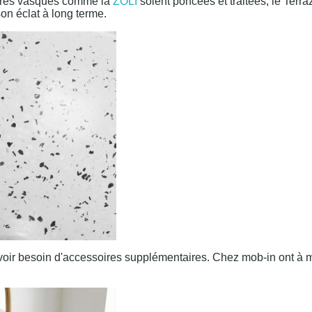
otres vasques comme la
ZOLI
soient poncées et traitées, le Terra
son éclat à long terme.
s avoir besoin d'accessoires supplémentaires. Chez mob-in ont à