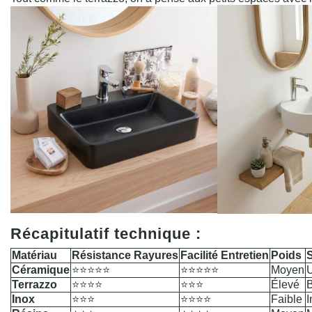
Récapitulatif technique :
Matériau
Résistance Rayures
Facilité Entretien
Poids
Céramique
⭐⭐⭐⭐⭐
⭐⭐⭐⭐⭐
Moyen
U
Terrazzo
⭐⭐⭐⭐
⭐⭐⭐
Élevé
B
Inox
⭐⭐⭐
⭐⭐⭐⭐
Faible
I