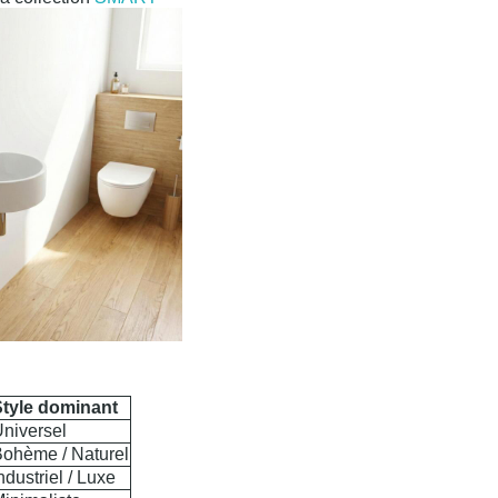
Style dominant
niversel
ohème / Naturel
ndustriel / Luxe