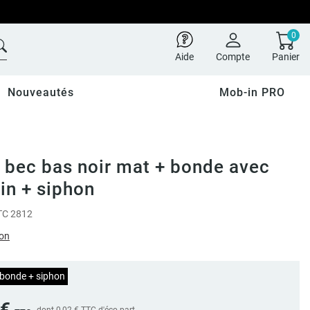
0
Aide
Compte
Panier
Nouveautés
Mob-in PRO
 bec bas noir mat + bonde avec
ein + siphon
C 2812
ion
 bonde + siphon
 €
dont
0,02 €
TTC d'éco-part