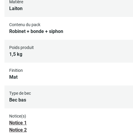
Matière
Laiton
Contenu du pack
Robinet + bonde + siphon
Poids produit
1,5 kg
Finition
Mat
Type de bec
Bec bas
Notice(s)
Notice 1
Notice 2