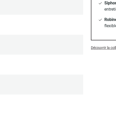
Sipho
entret
Robin
flexib
Découvrir la co