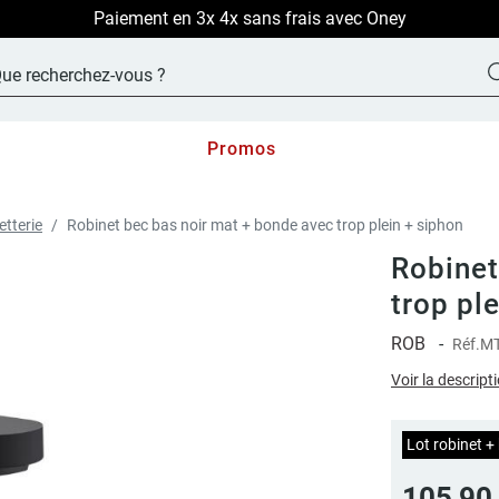
LIVRAISON OFFERTE sur TOUT le site !
Promos
tterie
Robinet bec bas noir mat + bonde avec trop plein + siphon
Robinet
trop pl
ROB
-
Réf.
MT
Voir la descript
Lot robinet +
105,90