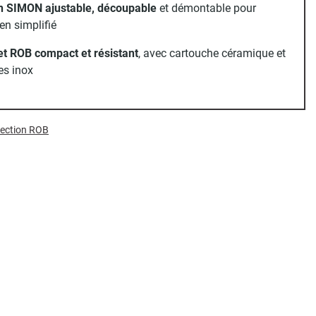
n SIMON ajustable, découpable
et démontable pour
ien simplifié
et ROB compact et résistant
, avec cartouche céramique et
les inox
llection ROB