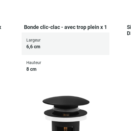
x
Bonde clic-clac - avec trop plein x 1
S
D
Largeur
6,6 cm
Hauteur
8 cm